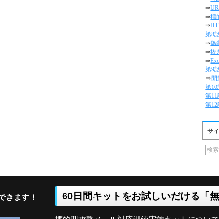
⇒
U
⇒
標
⇒
H
第8
⇒
偽
⇒
抜
⇒
E
第9
⇒
開
第1
第1
第1
サイ
60日間キットをお試しいだける「
できます！