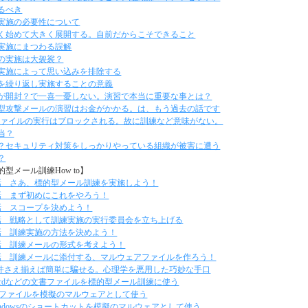
るべき
実施の必要性について
く始めて大きく展開する。自前だからこそできること
実施にまつわる誤解
の実施は大袈裟？
実施によって思い込みを排除する
を繰り返し実施することの意義
が開封？で一喜一憂しない。演習で本当に重要な事とは？
型攻撃メールの演習はお金がかかる。は、もう過去の話です
eファイルの実行はブロックされる。故に訓練など意味がない。
当？
？セキュリティ対策をしっかりやっている組織が被害に遭う
？
的型メール訓練How to】
話 さあ、標的型メール訓練を実施しよう！
話 まず初めにこれをやろう！
話 スコープを決めよう！
話 戦略として訓練実施の実行委員会を立ち上げる
話 訓練実施の方法を決めよう！
話 訓練メールの形式を考えよう！
話 訓練メールに添付する、マルウェアファイルを作ろう！
件さえ揃えば簡単に騙せる。心理学を悪用した巧妙な手口
ordなどの文書ファイルを標的型メール訓練に使う
xeファイルを模擬のマルウェアとして使う
indowsのショートカットを模擬のマルウェアとして使う