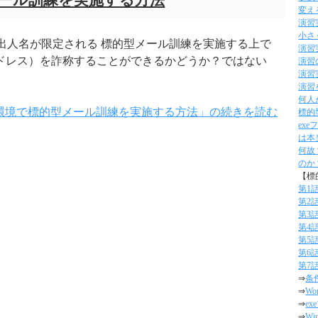
型メール訓練を実施する方法
変え
演習
小さ
る差出人名が限定される 標的型メール訓練を実施する上で
演習
アドレス）を詐称することができるかどうか？ではない
演習
演習
演習
何人
e365環境で標的型メール訓練を実施する方法」の続きを読む
標的
ex
は本
何故
のか
【標
第1
第2
第3
第4
第5
第6
第7
⇒
条
⇒
W
⇒
e
⇒
W