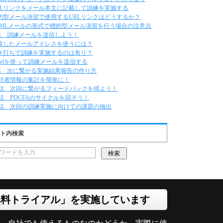
RLリンクをメール本文に記載して訓練を実施する
的型メール演習で使用するURLリンクはどうするか？
TMLメールの形式で標的型メール演習を行う場合の注意点
話 訓練メールを送信しよう！
装したメールアドレスを使うには？
き打ちで訓練を実施するのは有り？
xcelを使って訓練メールを送信する
話 次に繋がる実施結果報告の作り方
封者情報の集計を簡単に！
0話 次回に繋がるフィードバックを得よう！
1話 PDCFAのサイクルを回そう！
2話 次回の訓練実施に向けての課題の抽出
ト内検索
無料トライアル」を実施しています