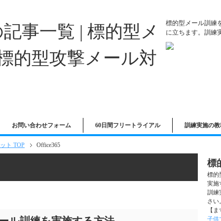
標的型メール訓練
に立ちます。訓練
お問い合わせフォーム
60日間フリートライアル
訓練実施の教
ト TOP
Office365
標
標的
実施
訓練
さい
【ま
子供