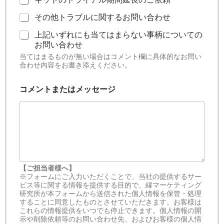
その他トラブルに関するお問い合わせ
上記いずれにも当てはまらない事柄についての
お問い合わせ
当てはまるものが無い場合はコメント欄に具体的なお問い
合わせ内容をお書き添えください。
ご
コメントまたはメッセージ
連
絡
先
メ
ー
ル
ア
ド
レ
【ご担当者様へ】
ス
※フォームにご入力いただくことで、当社の提供するサー
ビス等に関する情報を提供する目的で、縁マーケティング
御
研究所が本フォームから送信された個人情報を保管・処理
社
することに同意したものとさせていただきます。お客様は
名
これらの情報提供をいつでも停止できます。個人情報の開
お
示や削除依頼等のお問い合わせ先、およびお客様の個人情