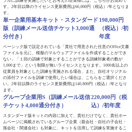
ブルに訓練を実施したいとお考えの企業様には、こちらがお奨めで
す。2年目以降のライセンス更新費用は66,000円（税込）/年となりま
す。
単一企業用基本キット・スタンダード
198,000円
版（訓練メール送信チケット3,000通
（税込）/初
分付き）
年度
ベーシック版で設定されている「貴社で用意された任意のOffice文書
ファイルを元に、模擬のマルウェアファイルを作成することができ
ない」「１回の訓練で対象とすることができる訓練対象者の数が
1,000まで」という制限が無いライセンスとなります。1000名以上の
従業員を対象とした訓練を実施される場合、また、自社オリジナル
の添付ファイルを訓練で使用したい場合は、こちらをご選択くださ
い。2年目以降のライセンス更新費用は140,800円（税込）/年となり
ます。
グループ企業用S（訓練メール送信
220,000円（税
チケット4,000通分付き）
込）/初年度
スタンダード版キットの内容に加えて、貴社だけでなく、貴社ホー
ムページに掲載されているグループ企業（親会社・自社の子会社・
孫会社・関連会社）も対象に、キットを活用して訓練を実施するこ