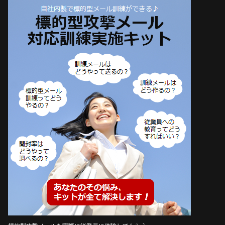
ご
選
択
く
だ
さ
い
）