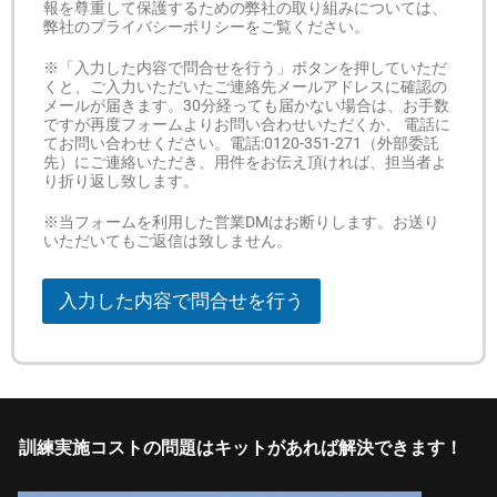
問
報を尊重して保護するための弊社の取り組みについては、
い
弊社のプライバシーポリシーをご覧ください。
合
わ
※「入力した内容で問合せを行う」ボタンを押していただ
せ
くと、ご入力いただいたご連絡先メールアドレスに確認の
の
メールが届きます。30分経っても届かない場合は、お手数
ですが再度フォームよりお問い合わせいただくか、 電話に
内
てお問い合わせください。電話:0120-351-271（外部委託
容
先）にご連絡いただき、用件をお伝え頂ければ、担当者よ
（
り折り返し致します。
キ
ッ
※当フォームを利用した営業DMはお断りします。お送り
ト
いただいてもご返信は致しません。
の
ユ
ー
入力した内容で問合せを行う
ザ
ー
様
は
こ
ち
ら
訓練実施コストの問題はキットがあれば解決できます！
か
ら