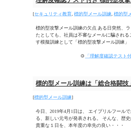
理解度確認テスト付き 標的型攻
[
セキュリティ教育
,
標的型メール訓練
,
標的型
標的型攻撃メール訓練の欠点 ある日突然、
たとしても、社員は不審なメールに騙される
す模擬訓練として「標的型攻撃メール訓練」
「理解度確認テスト付
標的型メール訓練は「総合格闘技
[
標的型メール訓練
]
今日、2019年4月1日は、 エイプリルフー
る、新しい元号が発表される。 そんな、歴史
貴重な１日を、本年度の幸先の良い・・・