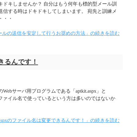
キドキしませんか？ 自分はもう何年も標的型メール訓
送信する時はドキドキしてしまいます。 宛先と訓練メ
・・・
ールの送信を安定して行うお奨めの方法」の続きを読む
更できるんです！
サーバ用プログラムである「aptkit.aspx」と
ままのファイル名で使っているという方は多いのではないか
kit.aspxのファイル名は変更できるんです！」の続きを読む