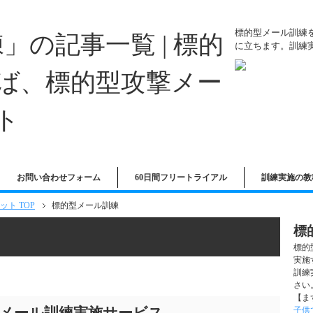
標的型メール訓練
に立ちます。訓練
お問い合わせフォーム
60日間フリートライアル
訓練実施の教
ト TOP
標的型メール訓練
標
標的
実施
訓練
さい
【ま
子供