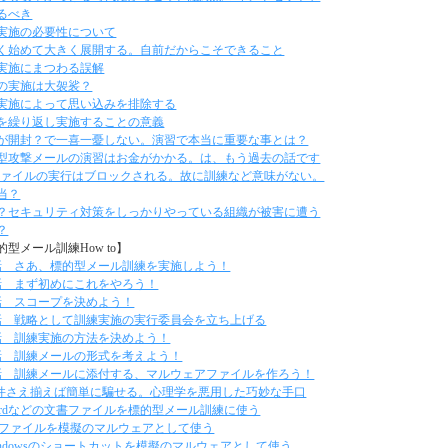
るべき
実施の必要性について
く始めて大きく展開する。自前だからこそできること
実施にまつわる誤解
の実施は大袈裟？
実施によって思い込みを排除する
を繰り返し実施することの意義
が開封？で一喜一憂しない。演習で本当に重要な事とは？
型攻撃メールの演習はお金がかかる。は、もう過去の話です
eファイルの実行はブロックされる。故に訓練など意味がない。
当？
？セキュリティ対策をしっかりやっている組織が被害に遭う
？
的型メール訓練How to】
話 さあ、標的型メール訓練を実施しよう！
話 まず初めにこれをやろう！
話 スコープを決めよう！
話 戦略として訓練実施の実行委員会を立ち上げる
話 訓練実施の方法を決めよう！
話 訓練メールの形式を考えよう！
話 訓練メールに添付する、マルウェアファイルを作ろう！
件さえ揃えば簡単に騙せる。心理学を悪用した巧妙な手口
ordなどの文書ファイルを標的型メール訓練に使う
xeファイルを模擬のマルウェアとして使う
indowsのショートカットを模擬のマルウェアとして使う