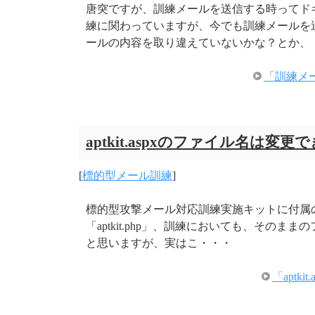
唐突ですが、訓練メールを送信する時ってド
練に関わっていますが、今でも訓練メールを
ールの内容を取り違えていないかな？とか、
「訓練メ
aptkit.aspxのファイル名は変
[
標的型メール訓練
]
標的型攻撃メール対応訓練実施キットに付属のWeb
「aptkit.php」、訓練においても、その
と思いますが、実はこ・・・
「apt