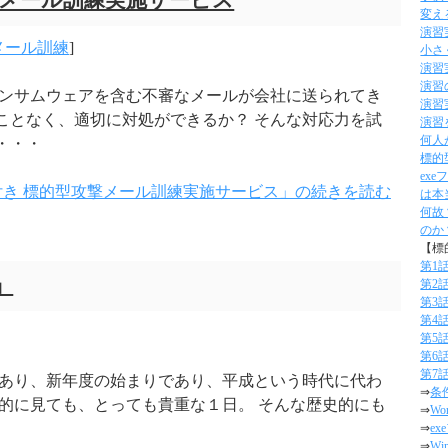
撃メール訓練実施サービス
変え
演習
メール訓練
]
小さ
演習
演習
ランサムウェアを含む不審なメールが会社に送られてき
演習
ことなく、適切に対処ができるか？ そんな対応力を試
演習
何人
・・・
標的
ex
き 標的型攻撃メール訓練実施サービス」の続きを読む
は本
何故
のか
【標
第1
」
第2
第3
第4
第5
第6
第7
ルであり、新年度の始まりであり、平成という時代に代わ
⇒
条
的に見ても、とっても貴重な１日。 そんな歴史的にも
⇒
W
⇒
e
⇒
W