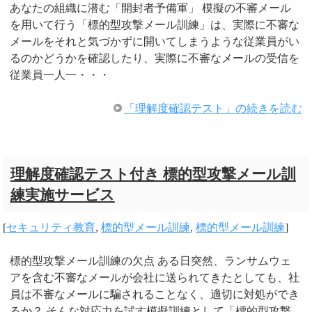
あなたの組織に潜む「開封者予備軍」 模擬の不審メール
を用いて行う「標的型攻撃メール訓練」は、実際に不審な
メールをそれと気づかずに開いてしまうような従業員がい
るのかどうかを確認したり、実際に不審なメールの受信を
従業員一人一・・・
「理解度確認テスト」の続きを読む
理解度確認テスト付き 標的型攻撃メール訓
練実施サービス
[
セキュリティ教育
,
標的型メール訓練
,
標的型メール訓練
]
標的型攻撃メール訓練の欠点 ある日突然、ランサムウェ
アを含む不審なメールが会社に送られてきたとしても、社
員は不審なメールに騙されることなく、適切に対処ができ
るか？ そんな対応力を試す模擬訓練として「標的型攻撃