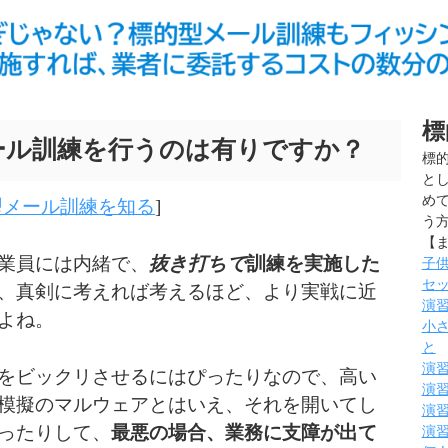
標
ール訓練を行うのは有りですか？
標的
と
め
型メール訓練を知る
]
う
【
業員には内緒で、
抜き打ちで
訓練を実施した
子
セ
、真剣に考えれば考えるほど、より実戦に近
演
よね。
小
と
演
をビックリさせるにはぴったりなので、高い
演
模擬のマルウェアとはいえ、それを開いてし
演
ったりして、
最悪の場合、業務に支障が出て
演