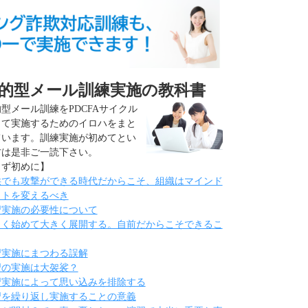
的型メール訓練実施の教科書
型メール訓練をPDCFAサイクル
して実施するためのイロハをまと
ています。訓練実施が初めてとい
方は是非ご一読下さい。
まず初めに】
供でも攻撃ができる時代だからこそ、組織はマインド
ットを変えるべき
習実施の必要性について
さく始めて大きく展開する。自前だからこそできるこ
習実施にまつわる誤解
習の実施は大袈裟？
習実施によって思い込みを排除する
習を繰り返し実施することの意義