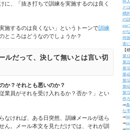
何
けに、「抜き打ちで訓練を実施するのは良く
と
標
の
ex
実施するのは良くない」というトーンで
訓練
が
のところはどうなのでしょうか？
何
害
【標
ールだって、決して無いとは言い切
第
第
第
第
第
のか？それとも悪いのか？
第
従業員がそれを受け入れるか？否か？」とい
第
作
⇒
条
な
⇒
W
らなければ、ある日突然、訓練メールが送ら
⇒
e
せん。メール本文を見ただけでは、それが訓
⇒
W