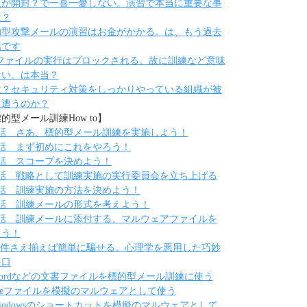
人が開封？で一喜一憂しない。演習で本当に重要な事
は？
的型攻撃メールの演習はお金がかかる。は、もう過去
話です
eファイルの実行はブロックされる。故に訓練など意味
ない。は本当？
故？セキュリティ対策をしっかりやっている組織が被
に遭うのか？
的型メール訓練How to】
1話 さあ、標的型メール訓練を実施しよう！
2話 まず初めにこれをやろう！
3話 スコープを決めよう！
4話 戦略として訓練実施の実行委員会を立ち上げる
5話 訓練実施の方法を決めよう！
6話 訓練メールの形式を考えよう！
7話 訓練メールに添付する、マルウェアファイルを
ろう！
件さえ揃えば簡単に騙せる。心理学を悪用した巧妙
手口
ordなどの文書ファイルを標的型メール訓練に使う
xeファイルを模擬のマルウェアとして使う
indowsのショートカットを模擬のマルウェアとして