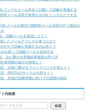
う
RLリンクをメール本文に記載して訓練を実施する
的型メール演習で使用するURLリンクはどうする
？
TMLメールの形式で標的型メール演習を行う場合の
意点
8話 訓練メールを送信しよう！
装したメールアドレスを使うには？
き打ちで訓練を実施するのは有り？
xcelを使って訓練メールを送信する
9話 次に繋がる実施結果報告の作り方
開封者情報の集計を簡単に！
10話 次回に繋がるフィードバックを得よう！
1話 PDCFAのサイクルを回そう！
12話 次回の訓練実施に向けての課題の抽出
イト内検索