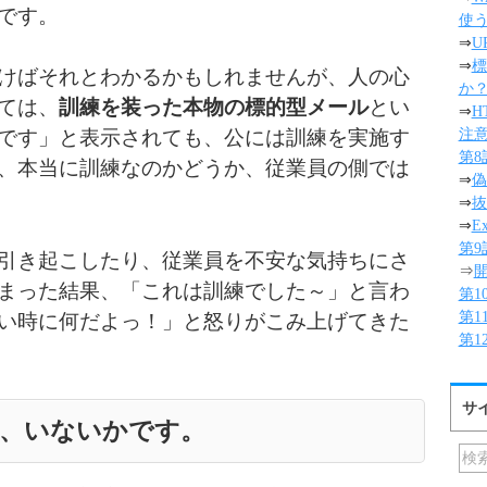
です。
使
⇒
U
⇒
標
けばそれとわかるかもしれませんが、人の心
か
ては、
訓練を装った本物の標的型メール
とい
⇒
H
注
です」と表示されても、公には訓練を実施す
第
、本当に訓練なのかどうか、従業員の側では
⇒
偽
⇒
抜
⇒
E
第
引き起こしたり、従業員を不安な気持ちにさ
⇒
まった結果、「これは訓練でした～」と言わ
第
第1
い時に何だよっ！」と怒りがこみ上げてきた
第
サ
、いないかです。