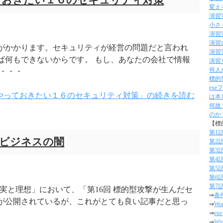
ておきたい１６のセキュリティ対策
変え
演習
小さ
演習
演習
がかかります。セキュリティが経営の問題だと言われ
演習
ば何もできないからです。 もし、あなたの会社で情報
演習
何人
・・・
標的
ex
やっておきたい１６のセキュリティ対策」の続きを読む
は本
何故
のか
【標
第1
ビジネスの闇
第2
第3
第4
第5
第6
第7
の現実と理想」において、「第16回 標的型攻撃が生んだセ
⇒
条
が公開されているが、これがとても良い記事だと思っ
⇒
W
⇒
e
⇒
W