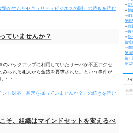
⇒
U
攻撃が生んだセキュリティビジネスの闇」の続きを読む
⇒
標
⇒
H
第8
⇒
偽
⇒
抜
っていませんか？
⇒
E
第9
⇒
開
第1
第1
第1
タのバックアップに利用していたサーバが不正アクセ
とみられる犯人から金銭を要求された。という事件が
し・・・
サイ
デント対応、墓穴を掘っていませんか？」の続きを読む
こそ、組織はマインドセットを変えるべ