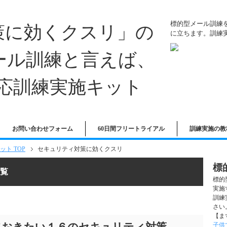
標的型メール訓練
に立ちます。訓練
お問い合わせフォーム
60日間フリートライアル
訓練実施の教
ト TOP
セキュリティ対策に効くクスリ
標
覧
標的
実施
訓練
さい
【ま
子供