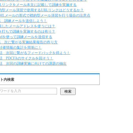
RLリンクをメール本文に記載して訓練を実施する
的型メール演習で使用するURLリンクはどうするか？
TMLメールの形式で標的型メール演習を行う場合の注意点
話 訓練メールを送信しよう！
装したメールアドレスを使うには？
き打ちで訓練を実施するのは有り？
xcelを使って訓練メールを送信する
話 次に繋がる実施結果報告の作り方
封者情報の集計を簡単に！
0話 次回に繋がるフィードバックを得よう！
1話 PDCFAのサイクルを回そう！
2話 次回の訓練実施に向けての課題の抽出
ト内検索