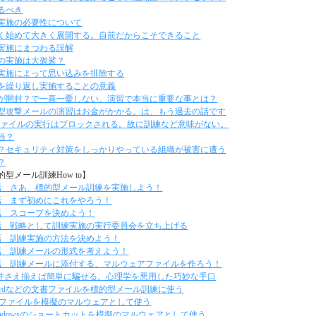
るべき
実施の必要性について
く始めて大きく展開する。自前だからこそできること
実施にまつわる誤解
の実施は大袈裟？
実施によって思い込みを排除する
を繰り返し実施することの意義
が開封？で一喜一憂しない。演習で本当に重要な事とは？
型攻撃メールの演習はお金がかかる。は、もう過去の話です
eファイルの実行はブロックされる。故に訓練など意味がない。
当？
？セキュリティ対策をしっかりやっている組織が被害に遭う
？
的型メール訓練How to】
話 さあ、標的型メール訓練を実施しよう！
話 まず初めにこれをやろう！
話 スコープを決めよう！
話 戦略として訓練実施の実行委員会を立ち上げる
話 訓練実施の方法を決めよう！
話 訓練メールの形式を考えよう！
話 訓練メールに添付する、マルウェアファイルを作ろう！
件さえ揃えば簡単に騙せる。心理学を悪用した巧妙な手口
ordなどの文書ファイルを標的型メール訓練に使う
xeファイルを模擬のマルウェアとして使う
indowsのショートカットを模擬のマルウェアとして使う