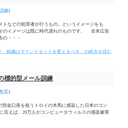
訓練
]
ストなどの犯罪者が行うもの。というイメージをも
そのイメージは既に時代遅れのものです。 全米広告
告の・・・
そ、組織はマインドセットを変えるべき」の続きを読む
ての標的型メール訓練
教育
]
融機関の預金口座を狙うトロイの木馬に感染した日本のコン
純に言えば、20万人がコンピュータウィルスの感染被害